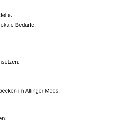
elle.
lokale Bedarfe.
msetzen.
ecken im Allinger Moos.
en.