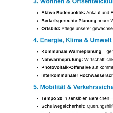
3. Wohnen & Ortsentwickl
Aktive Bodenpolitik:
Ankauf und E
Bedarfsgerechte Planung
neuer W
Ortsbild:
Pflege unserer gewachsene
4. Energie, Klima & Umwelt
Kommunale Wärmeplanung
– gem
Nahwärmeprüfung:
Wirtschaftlich
Photovoltaik-Offensive
auf kommu
Interkommunaler Hochwassersch
5. Mobilität & Verkehrssiche
Tempo 30
in sensiblen Bereichen 
Schulwegsicherheit:
Querungshilf